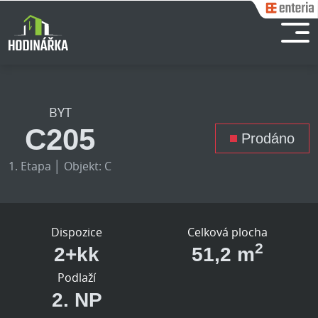
BYT
C205
Prodáno
1. Etapa │ Objekt: C
Dispozice
Celková plocha
2
2+kk
51,2 m
Podlaží
2. NP