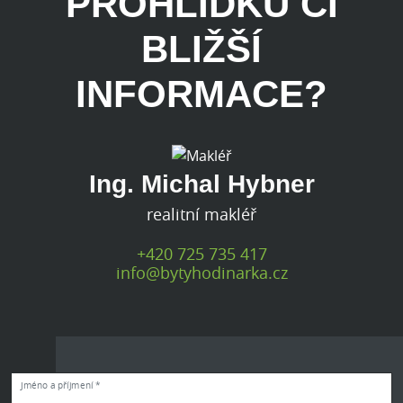
PROHLÍDKU ČI
BLIŽŠÍ
INFORMACE?
Ing. Michal Hybner
realitní makléř
+420 725 735 417
info@bytyhodinarka.cz
Jméno a příjmení *