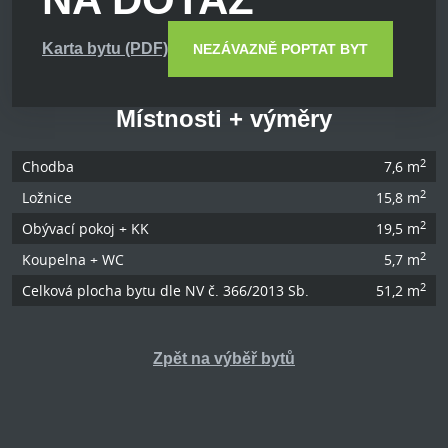
Karta bytu (PDF)
NEZÁVAZNĚ POPTAT BYT
Místnosti + výměry
2
Chodba
7,6 m
2
Ložnice
15,8 m
2
Obývací pokoj + KK
19,5 m
2
Koupelna + WC
5,7 m
2
Celková plocha bytu dle NV č. 366/2013 Sb.
51,2 m
Zpět na výběř bytů