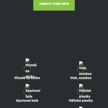
ZOBRAZIT ŽIVOU MAPU
Přírodě na blízku
Vlak, autobus
Sportovní hala
Mělické písníky