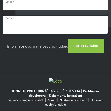
Email *
Zpráva
Informace o ochraně osobních údajů
ODESLAT ZPRÁVU
© 2026 DEPRO HODINÁŘKA s.r.o., IČ: 19077114 │
Prohlášení
developera
│
Dokumenty ke stažení
Vytvořeno agenturou AZC
│
Admin
│
Nastavení soukromí
│
Ochrana
osobních údajů