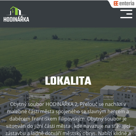
LOKALITA
Obytný soubor HODINÁŘKA 2, Přelouč se nachází v
malebné části města spojeného se slavným hercem a
dabérem Františkem Filipovským. Obytný soubor je
situován do jižní části města , kde navazuje na stávající
zástavbu a ladně dotváří městský obrys. Nabízí klidné a