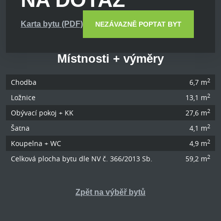
Karta bytu (PDF)
NEZÁVAZNĚ POPTAT BYT
Místnosti + výměry
2
Chodba
6,7 m
2
Ložnice
13,1 m
2
Obývací pokoj + KK
27,6 m
2
Šatna
4,1 m
2
Koupelna + WC
4,9 m
2
Celková plocha bytu dle NV č. 366/2013 Sb.
59,2 m
Zpět na výběř bytů