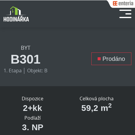
BYT
B301
Prodáno
1. Etapa │ Objekt: B
Dispozice
Celková plocha
2
2+kk
59,2 m
Podlaží
3. NP